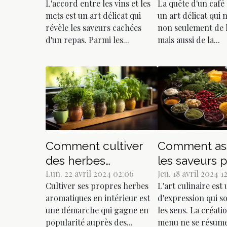
L'accord entre les vins et les
La quête d'un café 
grenouilles à travers
automatique
mets est un art délicat qui
un art délicat qui 
les époques
un café parfa
révèle les saveurs cachées
non seulement de l
d'un repas. Parmi les...
mais aussi de la...
Comment cultiver
Comment as
des herbes
les saveurs 
aromatiques en
Lun. 22 avril 2024 02:06
créer un me
Jeu. 18 avril 2024 12
Cultiver ses propres herbes
L'art culinaire est
intérieur pour une
équilibré et
aromatiques en intérieur est
d'expression qui so
cuisine fraîche toute
savoureux
une démarche qui gagne en
les sens. La créati
l'année
popularité auprès des...
menu ne se résume.