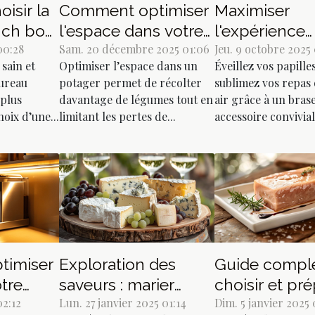
isir la
Comment optimiser
Maximiser
nch box
l'espace dans votre
l'expérience
euners
00:28
potager pour plus
Sam. 20 décembre 2025 01:06
culinaire exté
Jeu. 9 octobre 2025
sain et
Optimiser l’espace dans un
Éveillez vos papille
de légumes ?
avec un bras
bureau
potager permet de récolter
sublimez vos repas 
 plus
davantage de légumes tout en
air grâce à un bras
oix d’une...
limitant les pertes de...
accessoire convivial
timiser
Exploration des
Guide compl
otre
saveurs : marier
choisir et pr
afé
02:12
fromages et vins
Lun. 27 janvier 2025 01:14
un foie gras 
Dim. 5 janvier 2025